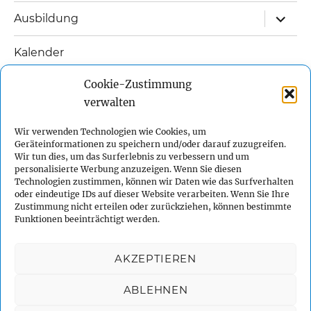
Unterm
Ausbildung
öffnen
Kalender
Unterm
Cookie-Zustimmung
Links
öffnen
verwalten
Unterm
Kontakt
öffnen
Wir verwenden Technologien wie Cookies, um
Geräteinformationen zu speichern und/oder darauf zuzugreifen.
Impressum
Wir tun dies, um das Surferlebnis zu verbessern und um
personalisierte Werbung anzuzeigen. Wenn Sie diesen
Technologien zustimmen, können wir Daten wie das Surfverhalten
Datenschutzerklärung
oder eindeutige IDs auf dieser Website verarbeiten. Wenn Sie Ihre
Zustimmung nicht erteilen oder zurückziehen, können bestimmte
Funktionen beeinträchtigt werden.
Cookie-Richtlinie (EU)
AKZEPTIEREN
Facebook
Instagram
Twitter
YouTube
ABLEHNEN
Sidemount-Tauchen
Datenschutzerklärung
Stolz