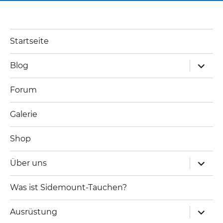
Startseite
Unterm
Blog
öffnen
Forum
Galerie
Shop
Unterm
Über uns
öffnen
Was ist Sidemount-Tauchen?
Unterm
Ausrüstung
öffnen