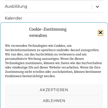
Unterm
Ausbildung
öffnen
Kalender
Unterm
Cookie-Zustimmung
Links
öffnen
verwalten
Unterm
Kontakt
öffnen
Wir verwenden Technologien wie Cookies, um
Geräteinformationen zu speichern und/oder darauf zuzugreifen.
Impressum
Wir tun dies, um das Surferlebnis zu verbessern und um
personalisierte Werbung anzuzeigen. Wenn Sie diesen
Technologien zustimmen, können wir Daten wie das Surfverhalten
Datenschutzerklärung
oder eindeutige IDs auf dieser Website verarbeiten. Wenn Sie Ihre
Zustimmung nicht erteilen oder zurückziehen, können bestimmte
Funktionen beeinträchtigt werden.
Cookie-Richtlinie (EU)
AKZEPTIEREN
Facebook
Instagram
Twitter
YouTube
ABLEHNEN
Sidemount-Tauchen
Datenschutzerklärung
Stolz