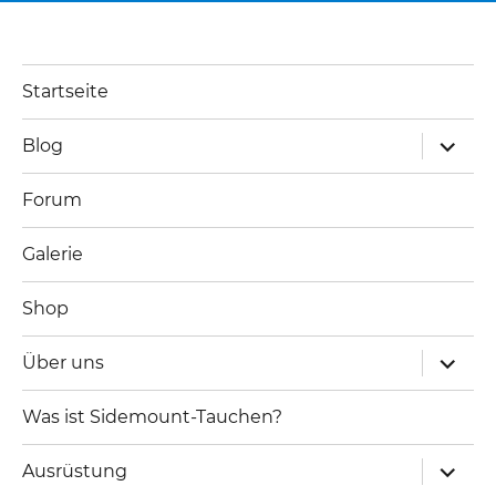
Startseite
Unterm
Blog
öffnen
Forum
Galerie
Shop
Unterm
Über uns
öffnen
Was ist Sidemount-Tauchen?
Unterm
Ausrüstung
öffnen