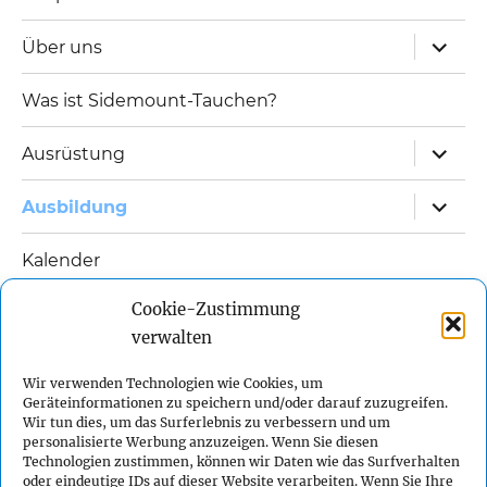
Unterm
Über uns
öffnen
Was ist Sidemount-Tauchen?
Unterm
Ausrüstung
öffnen
Unterm
Ausbildung
öffnen
Kalender
Unterm
Cookie-Zustimmung
Links
öffnen
verwalten
Unterm
Kontakt
öffnen
Wir verwenden Technologien wie Cookies, um
Geräteinformationen zu speichern und/oder darauf zuzugreifen.
Impressum
Wir tun dies, um das Surferlebnis zu verbessern und um
personalisierte Werbung anzuzeigen. Wenn Sie diesen
Technologien zustimmen, können wir Daten wie das Surfverhalten
Datenschutzerklärung
oder eindeutige IDs auf dieser Website verarbeiten. Wenn Sie Ihre