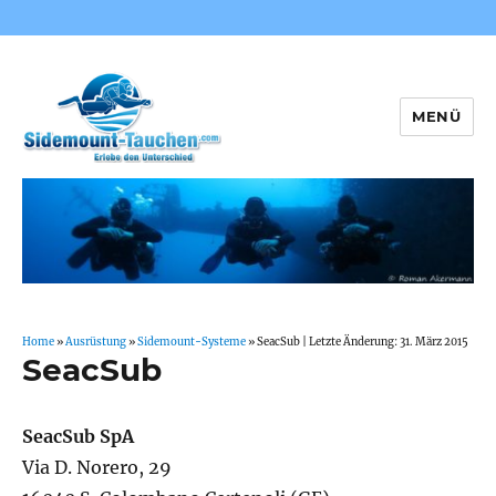
MENÜ
Sidemount-Tauchen
Home
»
Ausrüstung
»
Sidemount-Systeme
»
SeacSub
| Letzte Änderung: 31. März 2015
SeacSub
SeacSub SpA
Via D. Norero, 29