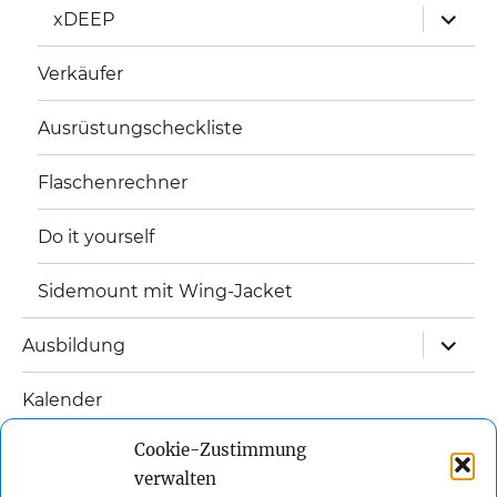
Unterm
xDEEP
öffnen
Verkäufer
Ausrüstungscheckliste
Flaschenrechner
Do it yourself
Sidemount mit Wing-Jacket
Unterm
Ausbildung
öffnen
Kalender
Unterm
Cookie-Zustimmung
Links
öffnen
verwalten