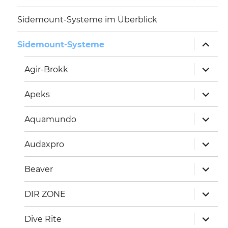
Sidemount-Systeme im Überblick
Unterm
Sidemount-Systeme
öffnen
Unterm
Agir-Brokk
öffnen
Unterm
Apeks
öffnen
Unterm
Aquamundo
öffnen
Unterm
Audaxpro
öffnen
Unterm
Beaver
öffnen
Unterm
DIR ZONE
öffnen
Unterm
Dive Rite
öffnen