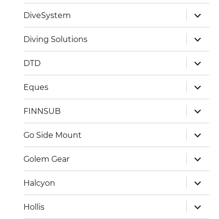
Unterm
DiveSystem
öffnen
Unterm
Diving Solutions
öffnen
Unterm
DTD
öffnen
Unterm
Eques
öffnen
Unterm
FINNSUB
öffnen
Unterm
Go Side Mount
öffnen
Unterm
Golem Gear
öffnen
Unterm
Halcyon
öffnen
Unterm
Hollis
öffnen