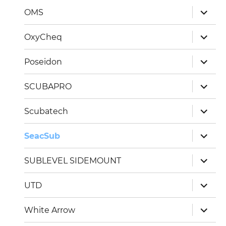
Unterm
OMS
öffnen
Unterm
OxyCheq
öffnen
Unterm
Poseidon
öffnen
Unterm
SCUBAPRO
öffnen
Unterm
Scubatech
öffnen
Unterm
SeacSub
öffnen
Unterm
SUBLEVEL SIDEMOUNT
öffnen
Unterm
UTD
öffnen
Unterm
White Arrow
öffnen