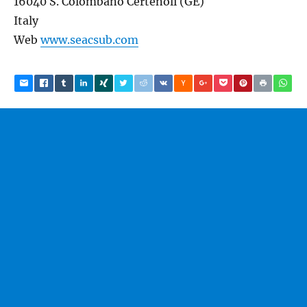
16040 S. Colombano Certenoli (GE)
Italy
Web
www.seacsub.com