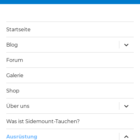
Startseite
Unterm
Blog
öffnen
Forum
Galerie
Shop
Unterm
Über uns
öffnen
Was ist Sidemount-Tauchen?
Unterm
Ausrüstung
öffnen