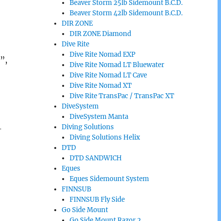
Beaver Storm 25lb Sidemount B.C.D.
Beaver Storm 42lb Sidemount B.C.D.
DIR ZONE
DIR ZONE Diamond
Dive Rite
Dive Rite Nomad EXP
”,
Dive Rite Nomad LT Bluewater
Dive Rite Nomad LT Cave
Dive Rite Nomad XT
Dive Rite TransPac / TransPac XT
DiveSystem
DiveSystem Manta
Diving Solutions
-
Diving Solutions Helix
DTD
DTD SANDWICH
Eques
Eques Sidemount System
FINNSUB
FINNSUB Fly Side
Go Side Mount
Go Side Mount Razor 2