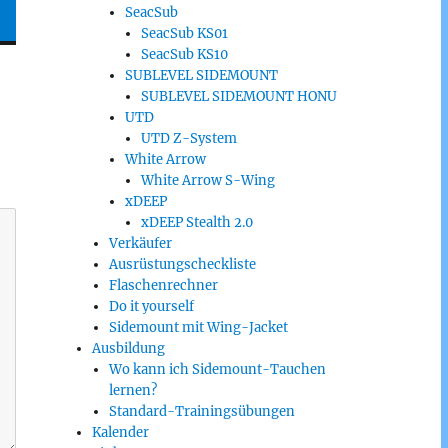
SeacSub
SeacSub KS01
SeacSub KS10
SUBLEVEL SIDEMOUNT
SUBLEVEL SIDEMOUNT HONU
UTD
UTD Z-System
White Arrow
White Arrow S-Wing
xDEEP
xDEEP Stealth 2.0
Verkäufer
Ausrüstungscheckliste
Flaschenrechner
Do it yourself
Sidemount mit Wing-Jacket
Ausbildung
Wo kann ich Sidemount-Tauchen
lernen?
Standard-Trainingsübungen
Kalender