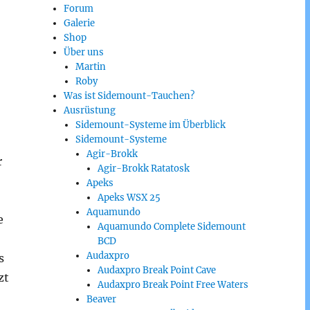
Forum
Galerie
Shop
Über uns
Martin
Roby
Was ist Sidemount-Tauchen?
Ausrüstung
Sidemount-Systeme im Überblick
Sidemount-Systeme
Agir-Brokk
r
Agir-Brokk Ratatosk
Apeks
Apeks WSX 25
Aquamundo
e
Aquamundo Complete Sidemount
BCD
Audaxpro
s
Audaxpro Break Point Cave
zt
Audaxpro Break Point Free Waters
Beaver