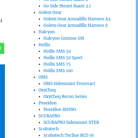
Go Side Mount Razor 2.1
Golem Gear
Golem Gear Armadillo Harness A2
u
Golem Gear Armadillo Harness S
Halcyon
Halcyon Contour SM
Hollis
Hollis SMS 50
Hollis SMS 50 Sport
Hollis SMS 75
Hollis SMS 100
OMS
OMS Sidemount Tesseract
OxyCheq
OxyCheq Recon Series
Poseidon
Poseidon RHINO
SCUBAPRO
SCUBAPRO Sidemount XTEK
Scubatech
Scubatech Tecline BCD 16