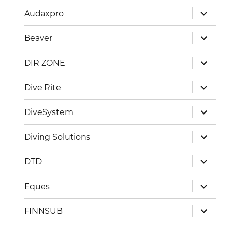
Unterm
Audaxpro
öffnen
Unterm
Beaver
öffnen
Unterm
DIR ZONE
öffnen
Unterm
Dive Rite
öffnen
Unterm
DiveSystem
öffnen
Unterm
Diving Solutions
öffnen
Unterm
DTD
öffnen
Unterm
Eques
öffnen
Unterm
FINNSUB
öffnen