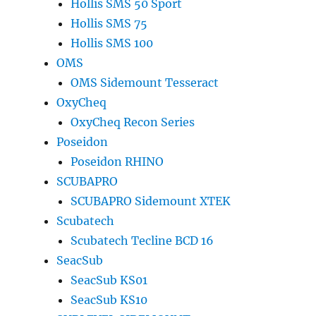
Hollis SMS 50 Sport
Hollis SMS 75
Hollis SMS 100
OMS
OMS Sidemount Tesseract
OxyCheq
OxyCheq Recon Series
Poseidon
Poseidon RHINO
SCUBAPRO
SCUBAPRO Sidemount XTEK
Scubatech
Scubatech Tecline BCD 16
SeacSub
SeacSub KS01
SeacSub KS10