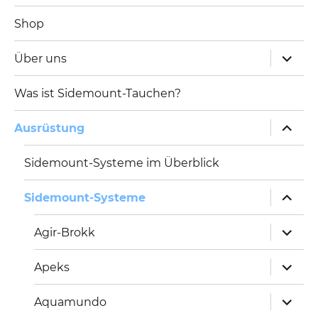
Shop
Unterm
Über uns
öffnen
Was ist Sidemount-Tauchen?
Unterm
Ausrüstung
öffnen
Sidemount-Systeme im Überblick
Unterm
Sidemount-Systeme
öffnen
Unterm
Agir-Brokk
öffnen
Unterm
Apeks
öffnen
Unterm
Aquamundo
öffnen