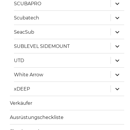
Unterm
SCUBAPRO
öffnen
Unterm
Scubatech
öffnen
Unterm
SeacSub
öffnen
Unterm
SUBLEVEL SIDEMOUNT
öffnen
Unterm
UTD
öffnen
Unterm
White Arrow
öffnen
Unterm
xDEEP
öffnen
Verkäufer
Ausrüstungscheckliste