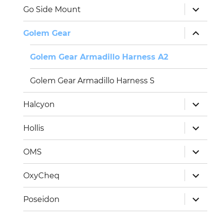
Unterm
Go Side Mount
öffnen
Unterm
Golem Gear
öffnen
Golem Gear Armadillo Harness A2
Golem Gear Armadillo Harness S
Unterm
Halcyon
öffnen
Unterm
Hollis
öffnen
Unterm
OMS
öffnen
Unterm
OxyCheq
öffnen
Unterm
Poseidon
öffnen