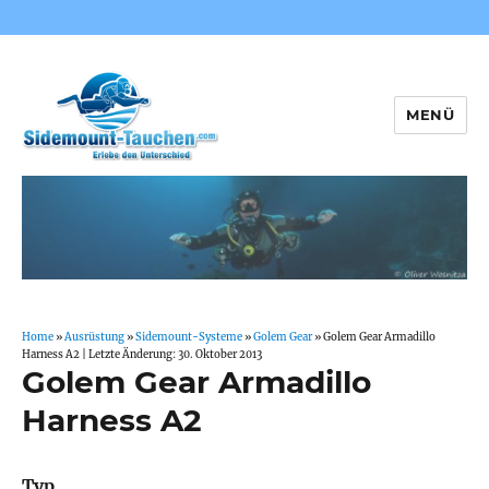
MENÜ
Sidemount-Tauchen
Home
»
Ausrüstung
»
Sidemount-Systeme
»
Golem Gear
»
Golem Gear Armadillo
Harness A2
| Letzte Änderung: 30. Oktober 2013
Golem Gear Armadillo
Harness A2
Typ