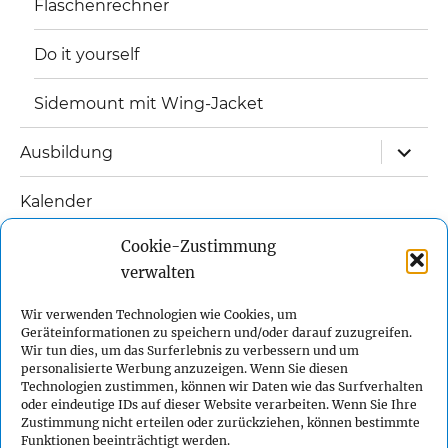
Flaschenrechner
Do it yourself
Sidemount mit Wing-Jacket
Unterm
Ausbildung
öffnen
Kalender
Unterm
Cookie-Zustimmung
Links
öffnen
verwalten
Unterm
Kontakt
öffnen
Wir verwenden Technologien wie Cookies, um
Geräteinformationen zu speichern und/oder darauf zuzugreifen.
Impressum
Wir tun dies, um das Surferlebnis zu verbessern und um
personalisierte Werbung anzuzeigen. Wenn Sie diesen
Technologien zustimmen, können wir Daten wie das Surfverhalten
Datenschutzerklärung
oder eindeutige IDs auf dieser Website verarbeiten. Wenn Sie Ihre
Zustimmung nicht erteilen oder zurückziehen, können bestimmte
Funktionen beeinträchtigt werden.
Cookie-Richtlinie (EU)