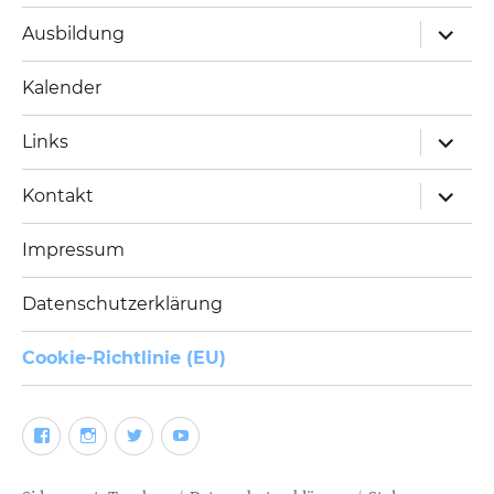
Unterm
Ausbildung
öffnen
Kalender
Unterm
Links
öffnen
Unterm
Kontakt
öffnen
Impressum
Datenschutzerklärung
Cookie-Richtlinie (EU)
Facebook
Instagram
Twitter
YouTube