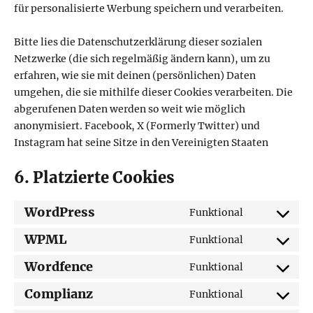
für personalisierte Werbung speichern und verarbeiten.
Bitte lies die Datenschutzerklärung dieser sozialen
Netzwerke (die sich regelmäßig ändern kann), um zu
erfahren, wie sie mit deinen (persönlichen) Daten
umgehen, die sie mithilfe dieser Cookies verarbeiten. Die
abgerufenen Daten werden so weit wie möglich
anonymisiert. Facebook, X (Formerly Twitter) und
Instagram hat seine Sitze in den Vereinigten Staaten
6. Platzierte Cookies
WordPress
Funktional
Consent
to
WPML
Funktional
Consent
service
to
Wordfence
Funktional
wordpress
Consent
service
to
Complianz
Funktional
wpml
Consent
service