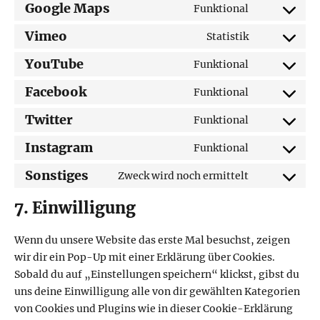
to
Google Maps
Funktional
wordfence
Consent
service
to
Vimeo
Statistik
complianz
Consent
service
to
YouTube
Funktional
google-
Consent
service
maps
to
Facebook
Funktional
vimeo
Consent
service
to
Twitter
Funktional
youtube
Consent
service
to
Instagram
Funktional
facebook
Consent
service
to
Sonstiges
Zweck wird noch ermittelt
twitter
Consent
service
to
7. Einwilligung
instagram
service
sonstiges
Wenn du unsere Website das erste Mal besuchst, zeigen
wir dir ein Pop-Up mit einer Erklärung über Cookies.
Sobald du auf „Einstellungen speichern“ klickst, gibst du
uns deine Einwilligung alle von dir gewählten Kategorien
von Cookies und Plugins wie in dieser Cookie-Erklärung