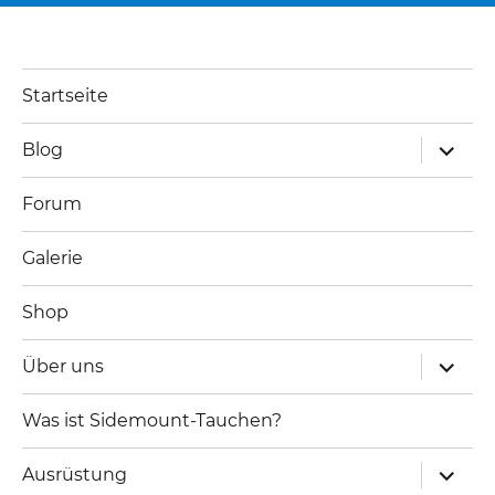
Startseite
Unterm
Blog
öffnen
Forum
Galerie
Shop
Unterm
Über uns
öffnen
Was ist Sidemount-Tauchen?
Unterm
Ausrüstung
öffnen