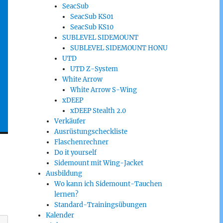
SeacSub
SeacSub KS01
SeacSub KS10
SUBLEVEL SIDEMOUNT
SUBLEVEL SIDEMOUNT HONU
UTD
UTD Z-System
White Arrow
White Arrow S-Wing
xDEEP
xDEEP Stealth 2.0
Verkäufer
Ausrüstungscheckliste
Flaschenrechner
Do it yourself
Sidemount mit Wing-Jacket
Ausbildung
Wo kann ich Sidemount-Tauchen
lernen?
Standard-Trainingsübungen
Kalender