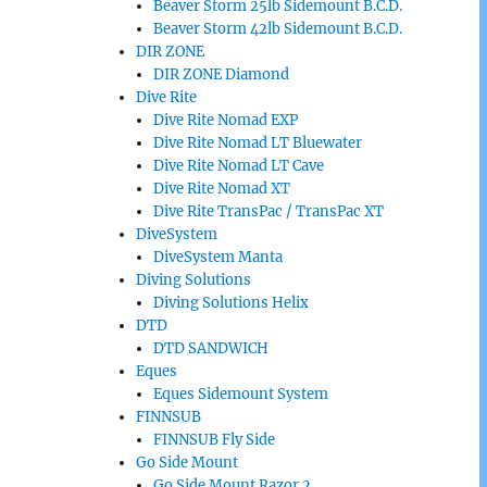
Beaver Storm 25lb Sidemount B.C.D.
Beaver Storm 42lb Sidemount B.C.D.
DIR ZONE
DIR ZONE Diamond
Dive Rite
Dive Rite Nomad EXP
Dive Rite Nomad LT Bluewater
Dive Rite Nomad LT Cave
Dive Rite Nomad XT
Dive Rite TransPac / TransPac XT
DiveSystem
DiveSystem Manta
Diving Solutions
Diving Solutions Helix
DTD
DTD SANDWICH
Eques
Eques Sidemount System
FINNSUB
FINNSUB Fly Side
Go Side Mount
Go Side Mount Razor 2