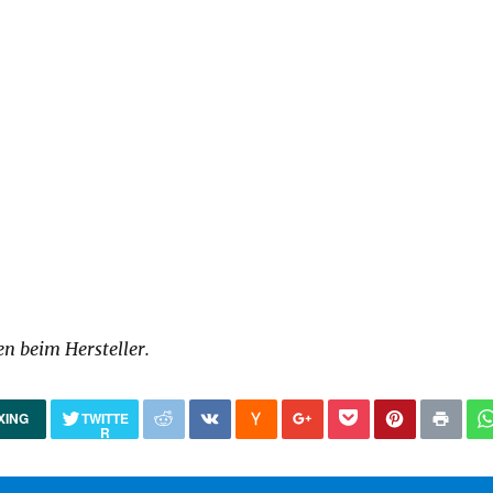
n beim Hersteller.
XING
TWITTE
R