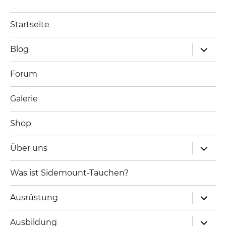
Startseite
Unterm
Blog
öffnen
Forum
Galerie
Shop
Unterm
Über uns
öffnen
Was ist Sidemount-Tauchen?
Unterm
Ausrüstung
öffnen
Unterm
Ausbildung