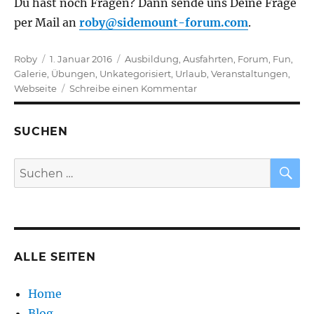
Du hast noch Fragen? Dann sende uns Deine Frage
per Mail an
roby@sidemount-forum.com
.
Autor
Veröffentlicht
Kategorien
Roby
1. Januar 2016
Ausbildung
,
Ausfahrten
,
Forum
,
Fun
,
am
Galerie
,
Übungen
,
Unkategorisiert
,
Urlaub
,
Veranstaltungen
,
zu
Webseite
Schreibe einen Kommentar
Sidemount
Cavern
SUCHEN
Kurs
–
Starte
S
Suchen
jetzt
nach:
durch
ALLE SEITEN
Home
Blog