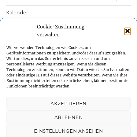
öffnen
Kalender
Unterm
Cookie-Zustimmung
Links
öffnen
verwalten
Unterm
Kontakt
öffnen
Wir verwenden Technologien wie Cookies, um
Geräteinformationen zu speichern und/oder darauf zuzugreifen.
Impressum
Wir tun dies, um das Surferlebnis zu verbessern und um
personalisierte Werbung anzuzeigen. Wenn Sie diesen
Technologien zustimmen, können wir Daten wie das Surfverhalten
Datenschutzerklärung
oder eindeutige IDs auf dieser Website verarbeiten. Wenn Sie Ihre
Zustimmung nicht erteilen oder zurückziehen, können bestimmte
Funktionen beeinträchtigt werden.
Cookie-Richtlinie (EU)
AKZEPTIEREN
Facebook
Instagram
Twitter
YouTube
ABLEHNEN
Sidemount-Tauchen
Datenschutzerklärung
Stolz
EINSTELLUNGEN ANSEHEN
präsentiert von WordPress