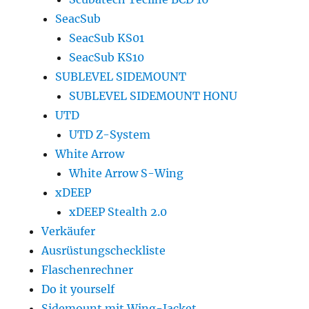
SeacSub
SeacSub KS01
SeacSub KS10
SUBLEVEL SIDEMOUNT
SUBLEVEL SIDEMOUNT HONU
UTD
UTD Z-System
White Arrow
White Arrow S-Wing
xDEEP
xDEEP Stealth 2.0
Verkäufer
Ausrüstungscheckliste
Flaschenrechner
Do it yourself
Sidemount mit Wing-Jacket