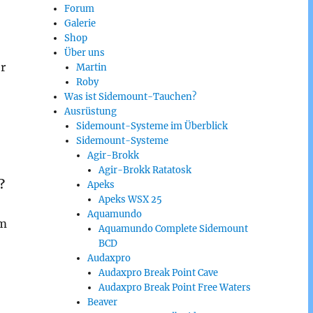
Forum
Galerie
Shop
Über uns
r
Martin
Roby
Was ist Sidemount-Tauchen?
Ausrüstung
Sidemount-Systeme im Überblick
Sidemount-Systeme
Agir-Brokk
Agir-Brokk Ratatosk
?
Apeks
Apeks WSX 25
Aquamundo
im
Aquamundo Complete Sidemount
BCD
Audaxpro
Audaxpro Break Point Cave
Audaxpro Break Point Free Waters
Beaver