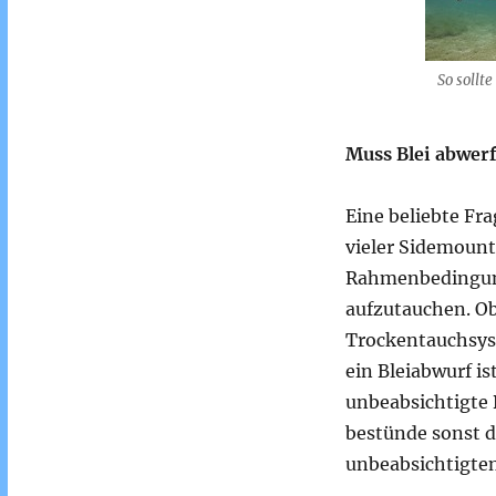
So sollt
Muss Blei abwerf
Eine beliebte Fr
vieler Sidemount
Rahmenbedingunge
aufzutauchen. Ob
Trockentauchsys
ein Bleiabwurf is
unbeabsichtigte 
bestünde sonst d
unbeabsichtigten