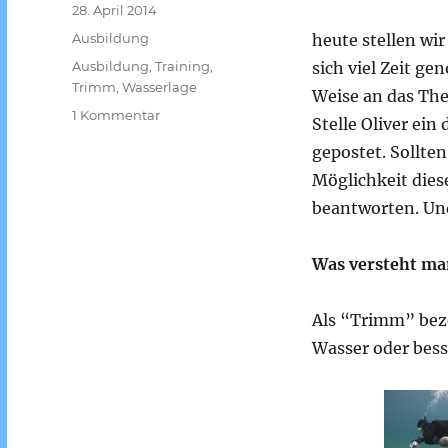
Veröffentlicht
28. April 2014
am
Kategorien
Ausbildung
heute stellen wi
Schlagwörter
Ausbildung
,
Training
,
sich viel Zeit g
Trimm
,
Wasserlage
Weise an das Th
zu
1 Kommentar
Stelle Oliver ei
Die
gepostet. Sollte
perfekte
Wasserlage
Möglichkeit diese
–
beantworten. Un
Wege
zum
richtigen
Was versteht ma
Trimm
in
Als “Trimm” beze
Sidemount
Wasser oder bes