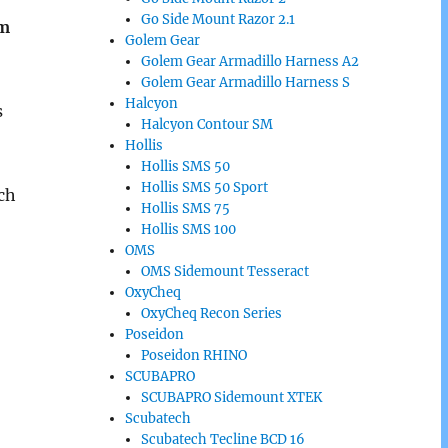
Go Side Mount Razor 2.1
em
Golem Gear
Golem Gear Armadillo Harness A2
Golem Gear Armadillo Harness S
Halcyon
s
Halcyon Contour SM
Hollis
Hollis SMS 50
Hollis SMS 50 Sport
ch
Hollis SMS 75
Hollis SMS 100
OMS
OMS Sidemount Tesseract
OxyCheq
OxyCheq Recon Series
Poseidon
Poseidon RHINO
SCUBAPRO
SCUBAPRO Sidemount XTEK
Scubatech
Scubatech Tecline BCD 16