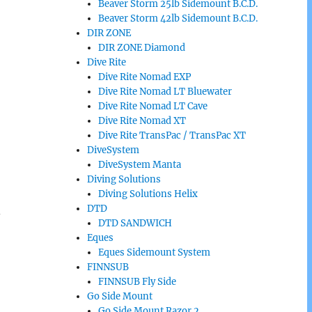
Beaver Storm 25lb Sidemount B.C.D.
Beaver Storm 42lb Sidemount B.C.D.
DIR ZONE
DIR ZONE Diamond
Dive Rite
Dive Rite Nomad EXP
Dive Rite Nomad LT Bluewater
Dive Rite Nomad LT Cave
Dive Rite Nomad XT
Dive Rite TransPac / TransPac XT
DiveSystem
DiveSystem Manta
Diving Solutions
Diving Solutions Helix
DTD
–
DTD SANDWICH
Eques
Eques Sidemount System
FINNSUB
FINNSUB Fly Side
Go Side Mount
Go Side Mount Razor 2