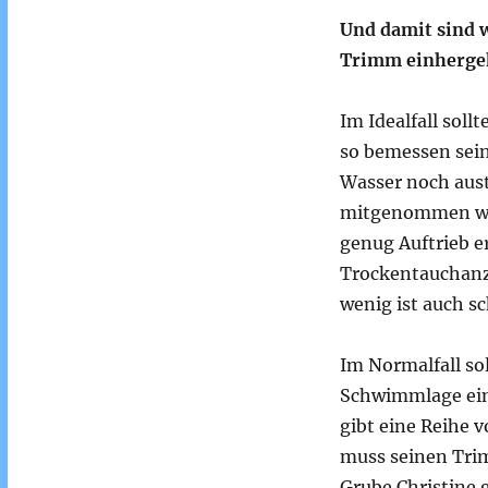
Und damit sind 
Trimm einherge
Im Idealfall soll
so bemessen sein
Wasser noch austa
mitgenommen wer
genug Auftrieb 
Trockentauchanzu
wenig ist auch s
Im Normalfall so
Schwimmlage ein
gibt eine Reihe v
muss seinen Trimm
Grube Christine 