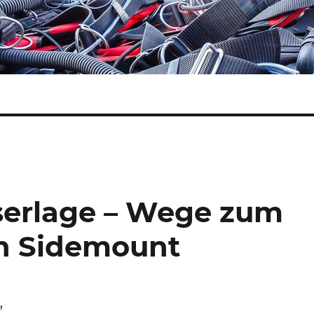
serlage – Wege zum
in Sidemount
,