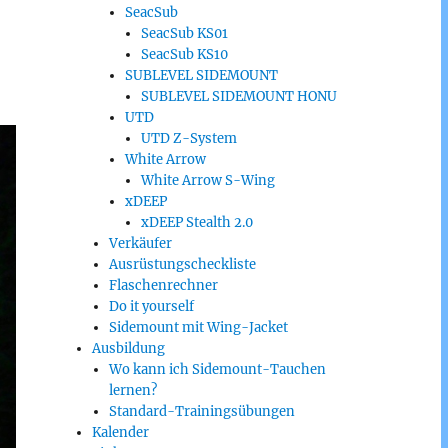
SeacSub
SeacSub KS01
SeacSub KS10
SUBLEVEL SIDEMOUNT
SUBLEVEL SIDEMOUNT HONU
UTD
UTD Z-System
White Arrow
White Arrow S-Wing
xDEEP
xDEEP Stealth 2.0
Verkäufer
Ausrüstungscheckliste
Flaschenrechner
Do it yourself
Sidemount mit Wing-Jacket
Ausbildung
Wo kann ich Sidemount-Tauchen
lernen?
Standard-Trainingsübungen
Kalender