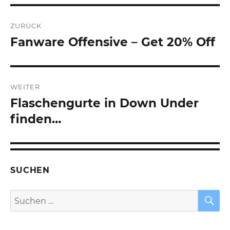
Beitragsnavigation
ZURÜCK
Fanware Offensive – Get 20% Off
Vorheriger
Beitrag:
WEITER
Flaschengurte in Down Under
Nächster
Beitrag:
finden…
SUCHEN
S
Suchen
nach: