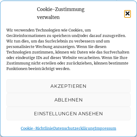
öffnen
Cookie-Zustimmung
Was ist Sidemount-Tauchen?
verwalten
Unterm
Ausrüstung
öffnen
Wir verwenden Technologien wie Cookies, um
Geräteinformationen zu speichern und/oder darauf zuzugreifen.
Unterm
Wir tun dies, um das Surferlebnis zu verbessern und um
Ausbildung
öffnen
personalisierte Werbung anzuzeigen. Wenn Sie diesen
Technologien zustimmen, können wir Daten wie das Surfverhalten
Kalender
oder eindeutige IDs auf dieser Website verarbeiten. Wenn Sie Ihre
Zustimmung nicht erteilen oder zurückziehen, können bestimmte
Funktionen beeinträchtigt werden.
Unterm
Links
öffnen
Unterm
AKZEPTIEREN
Kontakt
öffnen
ABLEHNEN
Impressum
EINSTELLUNGEN ANSEHEN
Datenschutzerklärung
Cookie-Richtlinie
Datenschutzerklärung
Impressum
Cookie-Richtlinie (EU)