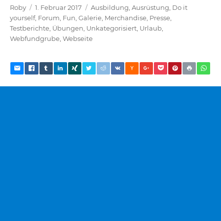
Autor
Veröffentlicht
Kategorien
Roby
1. Februar 2017
Ausbildung
,
Ausrüstung
,
Do it
am
yourself
,
Forum
,
Fun
,
Galerie
,
Merchandise
,
Presse
,
Testberichte
,
Übungen
,
Unkategorisiert
,
Urlaub
,
Webfundgrube
,
Webseite