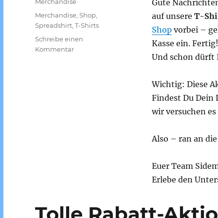
Kategorien
Merchandise
Gute Nachrichte
Schlagwörter
Merchandise
,
Shop
,
auf unsere
T-Shi
Spreadshirt
,
T-Shirts
Shop
vorbei – g
Schreibe einen
Kasse ein. Fertig
zu
Kommentar
Und schon dürft 
Endspurt
–
15%
Wichtig: Diese A
Discount
Findest Du Dein 
abgreifen
wir versuchen es 
Also – ran an die
Euer Team Side
Erlebe den Unter
Tolle Rabatt-Aktio