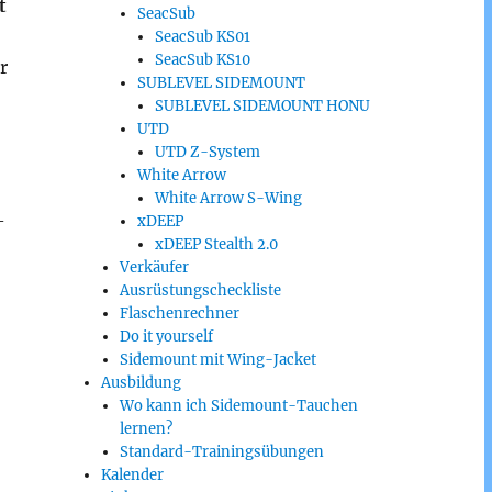
t
SeacSub
SeacSub KS01
SeacSub KS10
r
SUBLEVEL SIDEMOUNT
SUBLEVEL SIDEMOUNT HONU
UTD
UTD Z-System
White Arrow
White Arrow S-Wing
–
xDEEP
xDEEP Stealth 2.0
Verkäufer
Ausrüstungscheckliste
Flaschenrechner
Do it yourself
Sidemount mit Wing-Jacket
Ausbildung
Wo kann ich Sidemount-Tauchen
lernen?
Standard-Trainingsübungen
Kalender