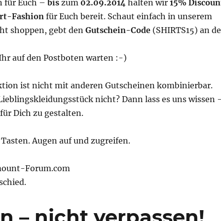
n für Euch –
bis
zum
02.09.2014
halten wir
15% Discoun
rt-Fashion
für Euch bereit. Schaut einfach in unserem
eht shoppen, gebt den
Gutschein-Code
(SHIRTS15) an de
!
Ihr auf den Postboten warten :-)
ktion ist nicht mit anderen Gutscheinen kombinierbar.
Lieblingskleidungsstück nicht? Dann lass es uns wissen 
für Dich zu gestalten.
 Tasten. Augen auf und zugreifen.
mount-Forum.com
schied.
n – nicht verpassen!