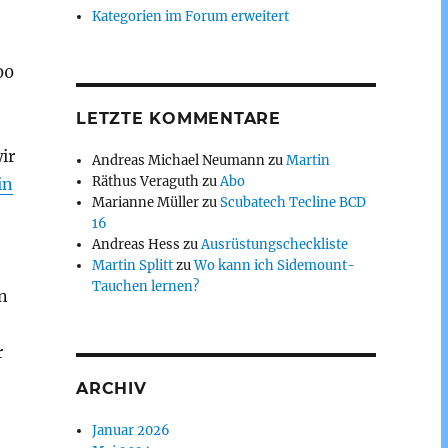
Kategorien im Forum erweitert
00
LETZTE KOMMENTARE
ir
Andreas Michael Neumann
zu
Martin
Räthus Veraguth
zu
Abo
in
Marianne Müller
zu
Scubatech Tecline BCD
16
Andreas Hess
zu
Ausrüstungscheckliste
Martin Splitt
zu
Wo kann ich Sidemount-
Tauchen lernen?
n
r
ARCHIV
Januar 2026