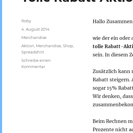
Autor
Roby
Hallo Zusammen
Veröffentlicht
4. August 2014
am
Kategorien
Merchandise
wie der ein oder 
Schlagwörter
Aktion
,
Merchandise
,
Shop
,
tolle Rabatt-Akt
Spreadshirt
sein. In diesem 
Schreibe einen
zu
Kommentar
Zusätzlich kann 
Tolle
Rabatt-
Rabatt steigern.
Aktion
sogar 15% Rabatt
–
Wir denken, dass 
nicht
verpassen!
zusammenbeko
Beim Rechnen mit
Prozente nicht a