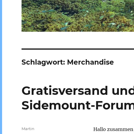
Schlagwort:
Merchandise
Gratisversand un
Sidemount-Foru
Autor
Martin
Hallo zusammen