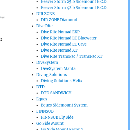
Beaver Storm 25lb Sidemount B.C.D.
Beaver Storm 42lb Sidemount B.C.D.
DIR ZONE
DIR ZONE Diamond
Dive Rite
Dive Rite Nomad EXP
Dive Rite Nomad LT Bluewater
r
Dive Rite Nomad LT Cave
Dive Rite Nomad XT
Dive Rite TransPac / TransPac XT
DiveSystem
DiveSystem Manta
Diving Solutions
Diving Solutions Helix
DTD
DTD SANDWICH
Eques
Eques Sidemount System
FINNSUB
FINNSUB Fly Side
Go Side Mount
Go Side Mount Razor 2