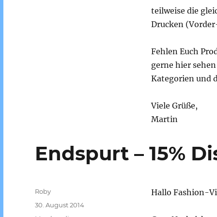
teilweise die gl
Drucken (Vorder-
Fehlen Euch Prod
gerne hier sehe
Kategorien und d
Viele Grüße,
Martin
Endspurt – 15% Di
Autor
Roby
Hallo Fashion-Vi
Veröffentlicht
30. August 2014
am