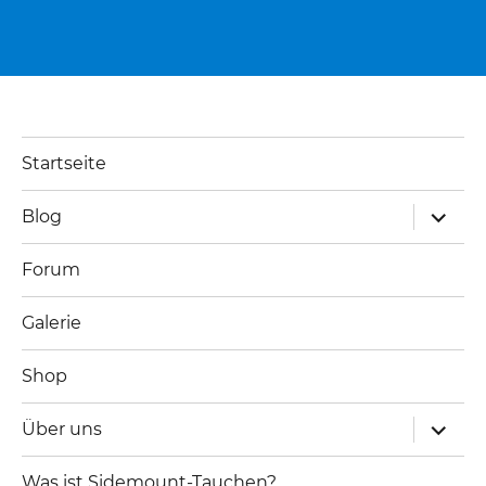
Startseite
Unterm
Blog
öffnen
Forum
Galerie
Shop
Unterm
Über uns
öffnen
Was ist Sidemount-Tauchen?