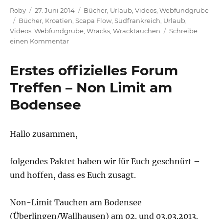
Autor
Veröffentlicht
Kategorien
Roby
27. Juni 2014
Bücher
,
Urlaub
,
Videos
,
Webfundgrube
Schlagwörter
am
Bücher
,
Kroatien
,
Scapa Flow
,
Südfrankreich
,
Urlaub
,
Videos
,
Webfundgrube
,
Wracks
,
Wracktauchen
Schreibe
zu
einen Kommentar
Wracktauchen
–
Erstes offizielles Forum
eine
Faszination
Treffen – Non Limit am
für
Bodensee
Altmetall
Hallo zusammen,
folgendes Paktet haben wir für Euch geschnürt –
und hoffen, dass es Euch zusagt.
Non-Limit Tauchen am Bodensee
(Überlingen/Wallhausen) am 02. und 03.03.2013.