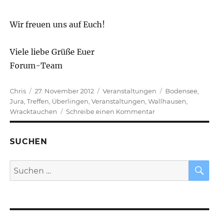
Wir freuen uns auf Euch!
Viele liebe Grüße Euer
Forum-Team
Autor
Veröffentlicht
Kategorien
Schlagwörter
Chris
27. November 2012
Veranstaltungen
Bodensee
,
am
Jura
,
Treffen
,
Überlingen
,
Veranstaltungen
,
Wallhausen
,
zu
Wracktauchen
Schreibe einen Kommentar
Erstes
offizielles
SUCHEN
Forum
Treffen
–
S
Suchen
Non
nach:
Limit
am
Bodensee