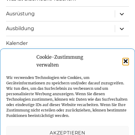
Unterm
Ausrüstung
öffnen
Unterm
Ausbildung
öffnen
Kalender
Unterm
Cookie-Zustimmung
Links
öffnen
verwalten
Unterm
Kontakt
öffnen
Wir verwenden Technologien wie Cookies, um
Geräteinformationen zu speichern und/oder darauf zuzugreifen.
Impressum
Wir tun dies, um das Surferlebnis zu verbessern und um
personalisierte Werbung anzuzeigen. Wenn Sie diesen
Technologien zustimmen, können wir Daten wie das Surfverhalten
Datenschutzerklärung
oder eindeutige IDs auf dieser Website verarbeiten. Wenn Sie Ihre
Zustimmung nicht erteilen oder zurückziehen, können bestimmte
Funktionen beeinträchtigt werden.
Cookie-Richtlinie (EU)
AKZEPTIEREN