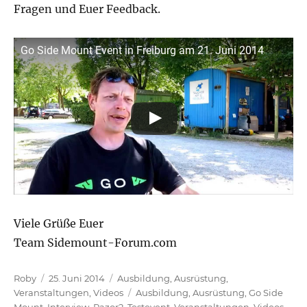
Fragen und Euer Feedback.
Go Side Mount Event in Freiburg am 21. Juni 2014
Viele Grüße Euer
Team Sidemount-Forum.com
Autor
Veröffentlicht
Kategorien
Roby
25. Juni 2014
Ausbildung
,
Ausrüstung
,
am
Schlagwörter
Veranstaltungen
,
Videos
Ausbildung
,
Ausrüstung
,
Go Side