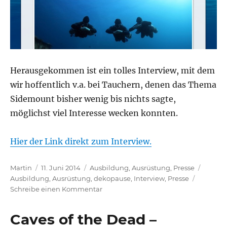
Herausgekommen ist ein tolles Interview, mit dem
wir hoffentlich v.a. bei Tauchern, denen das Thema
Sidemount bisher wenig bis nichts sagte,
möglichst viel Interesse wecken konnten.
Hier der Link direkt zum Interview.
Autor
Veröffentlicht
Kategorien
Schlag
Martin
11. Juni 2014
Ausbildung
,
Ausrüstung
,
Presse
am
Ausbildung
,
Ausrüstung
,
dekopause
,
Interview
,
Presse
zu
Schreibe einen Kommentar
Interview
im
Caves of the Dead –
dekopause