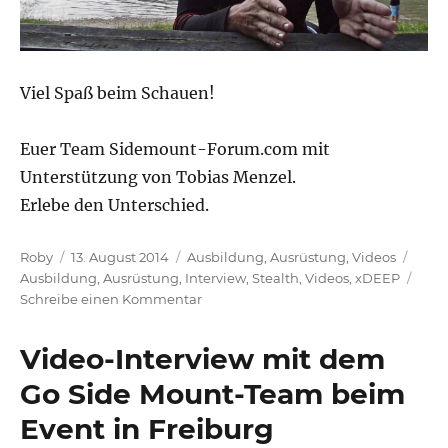
Viel Spaß beim Schauen!
Euer Team Sidemount-Forum.com mit
Unterstützung von Tobias Menzel.
Erlebe den Unterschied.
Autor
Veröffentlicht
Kategorien
Schl
Roby
13. August 2014
Ausbildung
,
Ausrüstung
,
Videos
am
Ausbildung
,
Ausrüstung
,
Interview
,
Stealth
,
Videos
,
xDEEP
zu
Schreibe einen Kommentar
Interview
mit
Video-Interview mit dem
Patrick
Widmann
Go Side Mount-Team beim
–
Event in Freiburg
Sidemount
massiv