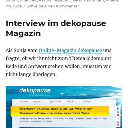
Mount
,
Interview
,
Razor2
,
Testevent
,
Veranstaltungen
,
Videos
,
zu
YouTube
Schreibe einen Kommentar
Video-
Interview
Interview im dekopause
mit
dem
Magazin
Go
Side
Mount-
Als Sonja vom
Online-Magazin dekopause
uns
Team
fragte, ob wir ihr nicht zum Thema Sidemount
beim
Rede und Antwort stehen wollen, mussten wir
Event
in
nicht lange überlegen.
Freiburg