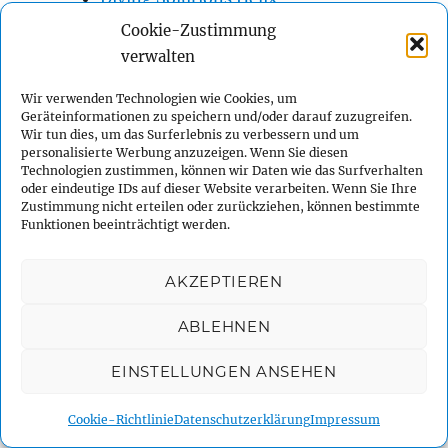
DTD
Cookie-Zustimmung
DTD SANDWICH
verwalten
Eques
Wir verwenden Technologien wie Cookies, um
Eques Sidemount System
Geräteinformationen zu speichern und/oder darauf zuzugreifen.
Wir tun dies, um das Surferlebnis zu verbessern und um
FINNSUB
personalisierte Werbung anzuzeigen. Wenn Sie diesen
FINNSUB Fly Side
Technologien zustimmen, können wir Daten wie das Surfverhalten
oder eindeutige IDs auf dieser Website verarbeiten. Wenn Sie Ihre
Go Side Mount
Zustimmung nicht erteilen oder zurückziehen, können bestimmte
Go Side Mount Razor 2
Funktionen beeinträchtigt werden.
Go Side Mount Razor 2.1
Golem Gear
AKZEPTIEREN
Golem Gear Armadillo Harness A2
ABLEHNEN
Golem Gear Armadillo Harness S
Halcyon
EINSTELLUNGEN ANSEHEN
Halcyon Contour SM
Hollis
Cookie-Richtlinie
Datenschutzerklärung
Impressum
Hollis SMS 50